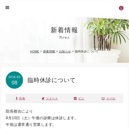
新着情報
News
HOME
>
新着情報
>
お知らせ
>
臨時休診について
2016.09
臨時休診について
08
共有
ツイート
ピン
メール
院長都合により
9月10日（土）午後の診療は休診します。
午前は通常通り営業します。