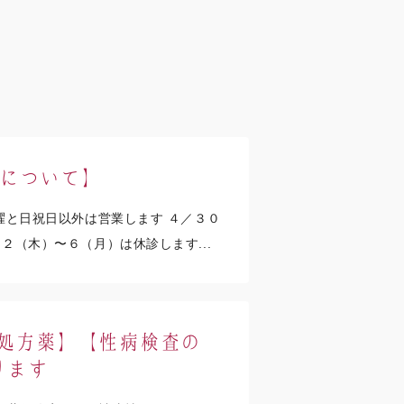
業について】
木曜と日祝日以外は営業します ４／３０
２（木）〜６（月）は休診します...
費処方薬】【性病検査の
ります