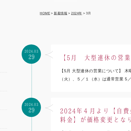
HOME
>
新着情報
>
2024年
>
3月
2024.03
29
【5月 大型連休の営
【5月 大型連休の営業について】 
（火）、５／１（水）は通常営業 5／
2024.03
29
2024年４月より【自
料金】が価格変更とな