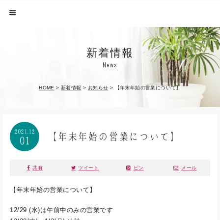
新着情報
News
HOME
>
新着情報
>
お知らせ
>
【年末年始の営業について】
2021.12
【年末年始の営業について】
01
共有
ツイート
ピン
メール
【年末年始の営業について】
12/29 (水)は午前中のみの営業です